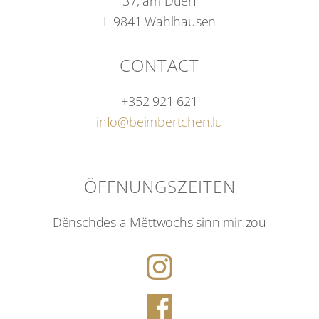
37, am Duerf
L-9841 Wahlhausen
CONTACT
+352 921 621
info@beimbertchen.lu
ÖFFNUNGSZEITEN
Dënschdes a Mëttwochs sinn mir zou