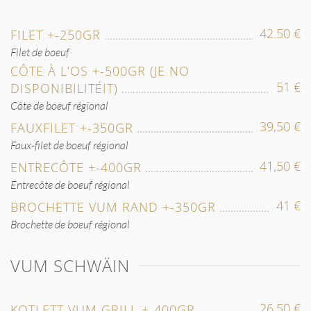
42.50 €
FILET +-250GR
Filet de boeuf
CÔTE À L’OS +-500GR (JE NO
51 €
DISPONIBILITÉIT)
Côte de boeuf régional
39,50 €
FAUXFILET +-350GR
Faux-filet de boeuf régional
41,50 €
ENTRECÔTE +-400GR
Entrecôte de boeuf régional
41 €
BROCHETTE VUM RAND +-350GR
Brochette de boeuf régional
VUM SCHWÄIN
26,50 €
KOTLETT VUM GRILL +-400GR