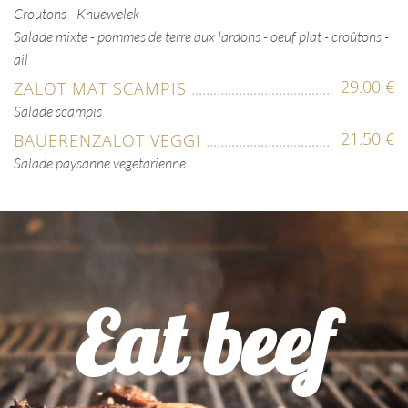
Croutons - Knuewelek
Salade mixte - pommes de terre aux lardons - oeuf plat - croûtons -
ail
29.00 €
ZALOT MAT SCAMPIS
Salade scampis
21.50 €
BAUERENZALOT VEGGI
Salade paysanne vegetarienne
Eat beef