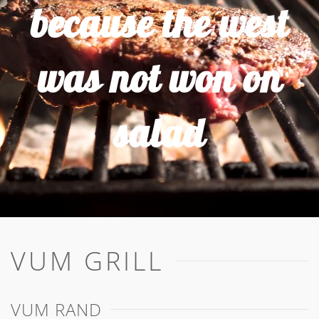
because the west
was not won on
salad
VUM GRILL
VUM RAND