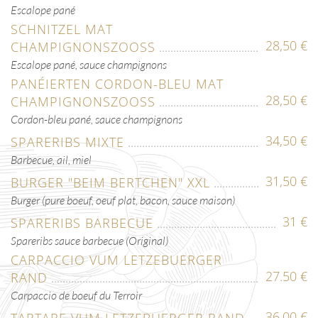
Escalope pané
SCHNITZEL MAT
28,50 €
CHAMPIGNONSZOOSS
Escalope pané, sauce champignons
PANÉIERTEN CORDON-BLEU MAT
28,50 €
CHAMPIGNONSZOOSS
Cordon-bleu pané, sauce champignons
34,50 €
SPARERIBS MIXTE
Barbecue, ail, miel
31,50 €
BURGER "BEIM BERTCHEN" XXL
Burger (pure boeuf, oeuf plat, bacon, sauce maison)
31 €
SPARERIBS BARBECUE
Spareribs sauce barbecue (Original)
CARPACCIO VUM LETZEBUERGER
27.50 €
RAND
Carpaccio de boeuf du Terroir
36.00 €
TARTARE VUM LETZEBUERGER RAND