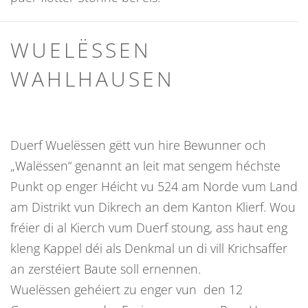
WUELËSSEN
WAHLHAUSEN
Duerf Wuelëssen gëtt vun hire Bewunner och
„Walëssen“ genannt an leit mat sengem héchste
Punkt op enger Héicht vu 524 am Norde vum Land
am Distrikt vun Dikrech an dem Kanton Klierf. Wou
fréier di al Kierch vum Duerf stoung, ass haut eng
kleng Kappel déi als Denkmal un di vill Krichsaffer
an zerstéiert Baute soll ernennen.
Wuelëssen gehéiert zu enger vun den 12