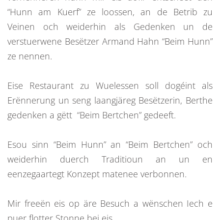
“Hunn am Kuerf” ze loossen, an de Betrib zu
Veinen och weiderhin als Gedenken un de
verstuerwene Besëtzer Armand Hahn “Beim Hunn”
ze nennen.
Eise Restaurant zu Wuelessen soll dogéint als
Erënnerung un seng laangjäreg Besëtzerin, Berthe
gedenken a gëtt “Beim Bertchen” gedeeft.
Esou sinn “Beim Hunn” an “Beim Bertchen” och
weiderhin duerch Traditioun an un en
eenzegaartegt Konzept matenee verbonnen.
Mir freeën eis op äre Besuch a wënschen Iech e
puer flotter Stonne bei eis.