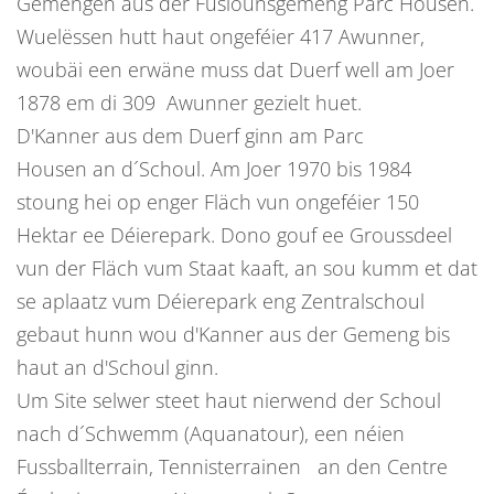
Gemengen aus der Fusiounsgemeng Parc Housen.
Wuelëssen hutt haut ongeféier 417 Awunner,
woubäi een erwäne muss dat Duerf well am Joer
1878 em di 309 Awunner gezielt huet.
D'Kanner aus dem Duerf ginn am Parc
Housen an d´Schoul. Am Joer 1970 bis 1984
stoung hei op enger Fläch vun ongeféier 150
Hektar ee Déierepark. Dono gouf ee Groussdeel
vun der Fläch vum Staat kaaft, an sou kumm et dat
se aplaatz vum Déierepark eng Zentralschoul
gebaut hunn wou d'Kanner aus der Gemeng bis
haut an d'Schoul ginn.
Um Site selwer steet haut nierwend der Schoul
nach d´Schwemm (Aquanatour), een néien
Fussballterrain, Tennisterrainen an den Centre