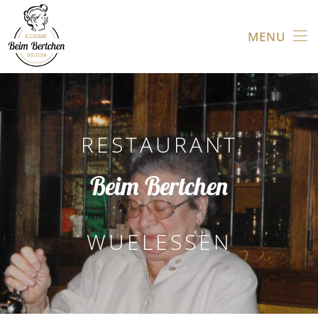
MENU
Skip to main content
RESTAURANT
Beim Bertchen
WUELESSEN