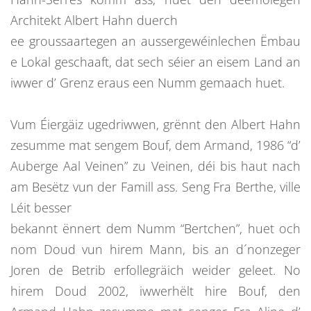
Architekt Albert Hahn duerch
ee groussaartegen an aussergewéinlechen Ëmbau
e Lokal geschaaft, dat sech séier an eisem Land an
iwwer d’ Grenz eraus een Numm gemaach huet.
Vum Éiergäiz ugedriwwen, grënnt den Albert Hahn
zesumme mat sengem Bouf, dem Armand, 1986 “d’
Auberge Aal Veinen” zu Veinen, déi bis haut nach
am Besëtz vun der Famill ass. Seng Fra Berthe, ville
Léit besser
bekannt ënnert dem Numm “Bertchen”, huet och
nom Doud vun hirem Mann, bis an d´nonzeger
Joren de Betrib erfollegräich weider geleet. No
hirem Doud 2002, iwwerhëlt hire Bouf, den