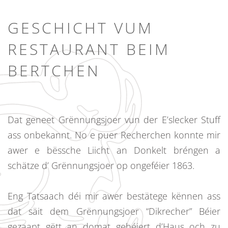
GESCHICHT VUM
RESTAURANT BEIM
BERTCHEN
Dat geneet Grënnungsjoer vun der E’slecker Stuff
ass onbekannt. No e puer Recherchen konnte mir
awer e bëssche Liicht an Donkelt bréngen a
schätze d’ Grënnungsjoer op ongeféier 1863.
Eng Tatsaach déi mir awer bestätege kënnen ass
dat säit dem Grënnungsjoer “Dikrecher” Béier
gezaapt gëtt an domat gehéiert d’Haus och zu