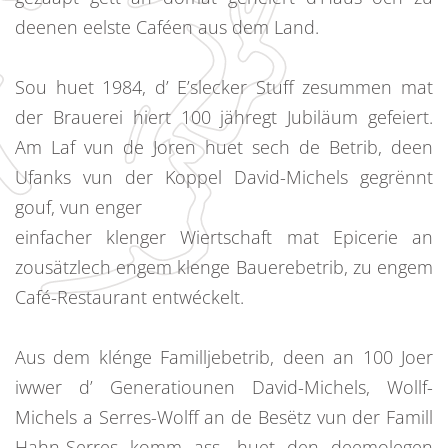
deenen eelste Caféen aus dem Land.
Sou huet 1984, d’ E’slecker Stuff zesummen mat
der Brauerei hiert 100 jähregt Jubiläum gefeiert.
Am Laf vun de Joren huet sech de Betrib, deen
Ufanks vun der Koppel David-Michels gegrënnt
gouf, vun enger
einfacher klenger Wiertschaft mat Epicerie an
zousätzlech engem klenge Bauerebetrib, zu engem
Café-Restaurant entwéckelt.
Aus dem klénge Familljebetrib, deen an 100 Joer
iwwer d’ Generatiounen David-Michels, Wollf-
Michels a Serres-Wolff an de Besëtz vun der Famill
Hahn-Serres komm ass, huet den deemolegen