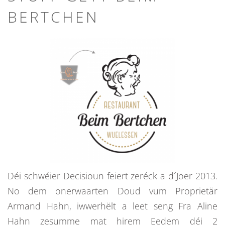
BERTCHEN
Déi schwéier Decisioun feiert zeréck a d´Joer 2013.
No dem onerwaarten Doud vum Proprietär
Armand Hahn, iwwerhëlt a leet seng Fra Aline
Hahn zesumme mat hirem Eedem déi 2