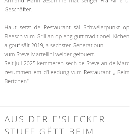
Armand Hahn zesumme mat senger Fra Aline d’
Geschäfter.
Haut setzt de Restaurant säi Schwéierpunkt op
Fleesch vum Grill an op eng gutt traditionell Kichen
a gouf säit 2019, a sechster Generatioun
vum Steve Martellini weider gefouert.
Seit Juli 2025 kemmeren sech de Steve an de Marc
zesummen em d‘Leedung vum Restaurant „ Beim
Bertchen“.
AUS DER E'SLECKER
STUFF GËTT BEIM