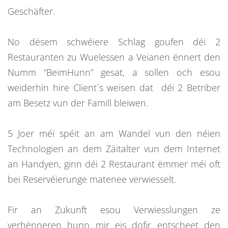
Geschäfter.
No dësem schwéiere Schlag goufen déi 2
Restauranten zu Wuelessen a Veianen ënnert den
Numm “BeimHunn” gesat, a sollen och esou
weiderhin hire Client´s weisen dat déi 2 Betriber
am Besetz vun der Famill bleiwen.
5 Joer méi spéit an am Wandel vun den néien
Technologien an dem Zäitalter vun dem Internet
an Handyen, ginn déi 2 Restaurant ëmmer méi oft
bei Reservéierunge matenee verwiesselt.
Fir an Zukunft esou Verwiesslungen ze
verhënneren hunn mir eis dofir entscheet den