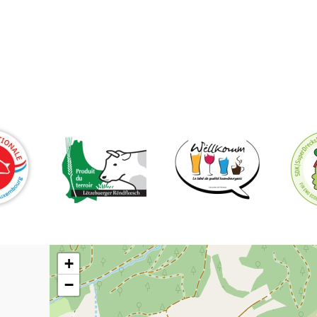
Restaurant Guru
+
−