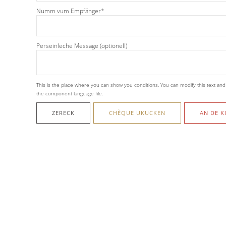
Numm vum Empfänger*
Perseinleche Message (optionell)
This is the place where you can show you conditions. You can modify this text and al
the component language file.
ZERECK
CHÈQUE UKUCKEN
AN DE K