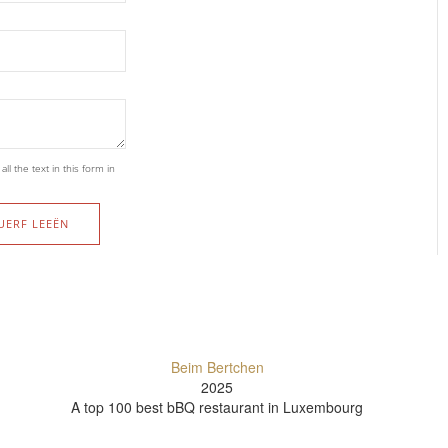
l the text in this form in
UERF LEEËN
Beim Bertchen
2025
A top 100 best bBQ restaurant in
Luxembourg